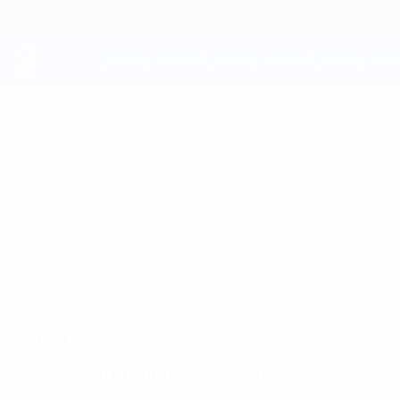
Direkt
zum
Hauptinhalt
UEFA Youth League
GORKA
Gorka Gonçalves Gutierrez Stat.
GONÇALVES
GUTIERREZ
Inter Escaldes
Überblick
Keine Daten für diesen Spieler vorhanden