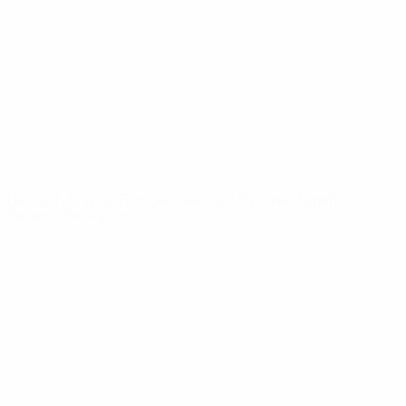
News
Über
SEITEN IM
UEFA-
NETZWERK
UEFA.com
UEFA-Stiftung
für Kinder
SPRACHE &AUML;NDERN
Deutsch
English
Français
Deutsch
Русский
Español
Italiano
Português
Datenschutz
Nutzungsbedingungen
Cookie-Politik
Datenschutzeinstellungen