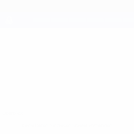
Direkt
zum
Hauptinhalt
UEFA Youth League
MUSTAFA
Mustafa Ameen Stat.
AMEEN
HJK
Überblick
Keine Daten für diesen Spieler vorhanden