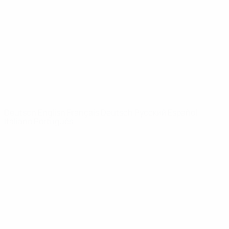
News
Über
SEITEN IM
UEFA-
NETZWERK
UEFA.com
UEFA-Stiftung
für Kinder
SPRACHE &AUML;NDERN
Deutsch
English
Français
Deutsch
Русский
Español
Italiano
Português
Datenschutz
Nutzungsbedingungen
Cookie-Politik
Datenschutzeinstellungen