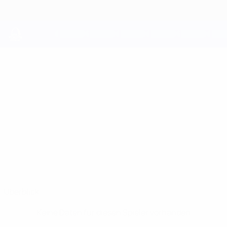
Direkt
zum
Hauptinhalt
UEFA Youth League
LUKE
Luke Davidson Stat.
DAVIDSON
Hibernian
Schottland
Überblick
Keine Daten für diesen Spieler vorhanden