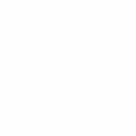
News
Über
SEITEN IM
UEFA-
NETZWERK
UEFA.com
UEFA-Stiftung
für Kinder
SPRACHE &AUML;NDERN
Deutsch
English
Français
Deutsch
Русский
Español
Italiano
Português
Datenschutz
Nutzungsbedingungen
Cookie-Politik
Datenschutzeinstellungen