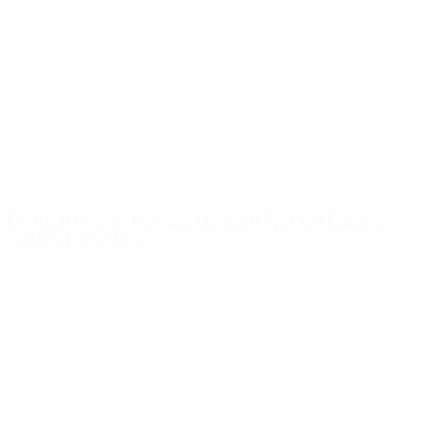
News
Über
SEITEN IM
UEFA-
NETZWERK
UEFA.com
UEFA-Stiftung
für Kinder
SPRACHE &AUML;NDERN
Deutsch
English
Français
Deutsch
Русский
Español
Italiano
Português
Datenschutz
Nutzungsbedingungen
Cookie-Politik
Datenschutzeinstellungen