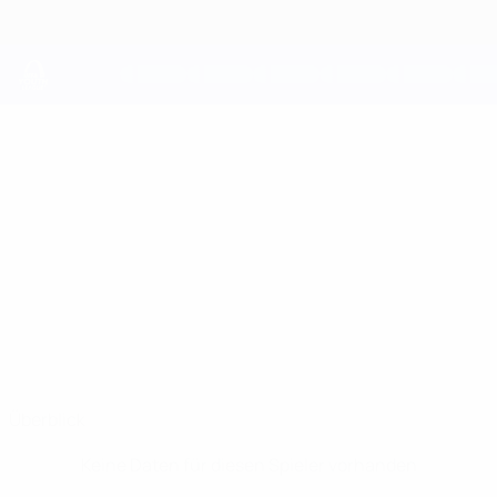
Direkt
zum
Hauptinhalt
UEFA Youth League
LOGAN
Logan Jimenez Stat.
JIMENEZ
Hibernian
Überblick
Keine Daten für diesen Spieler vorhanden