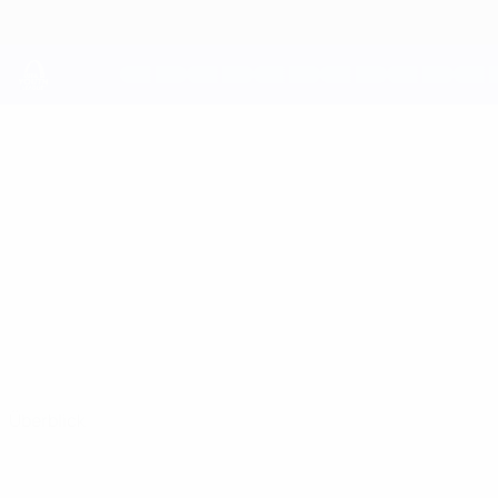
Direkt
zum
Hauptinhalt
UEFA Youth League
LOAN
Loan Merrifield Stat.
MERRIFIELD
Nantes
Frankreich
Überblick