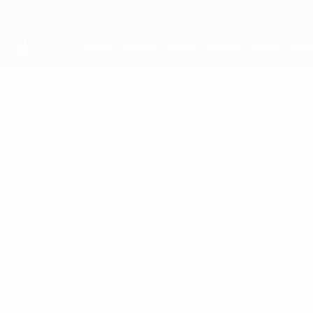
Direkt
zum
Hauptinhalt
UEFA Youth League
ANASTASIOS
Anastasios Kampagiovanis Stat.
KAMPAGIOVANIS
Olympiacos
Überblick
Keine Daten für diesen Spieler vorhanden