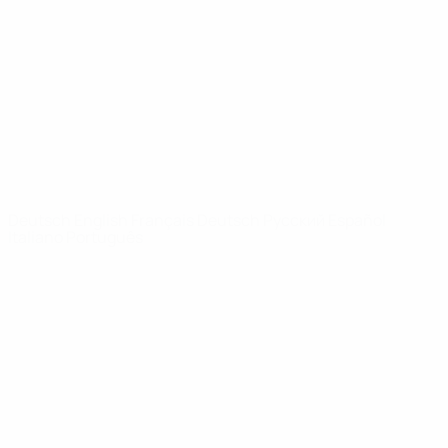
News
Über
SEITEN IM
UEFA-
NETZWERK
UEFA.com
UEFA-Stiftung
für Kinder
SPRACHE &AUML;NDERN
Deutsch
English
Français
Deutsch
Русский
Español
Italiano
Português
Datenschutz
Nutzungsbedingungen
Cookie-Politik
Datenschutzeinstellungen