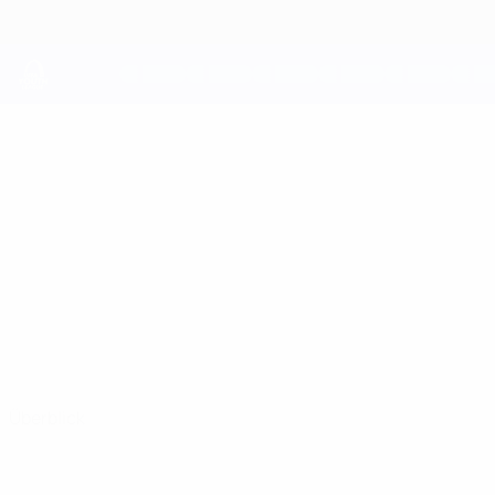
Direkt
zum
Hauptinhalt
UEFA Youth League
LION
Lion Beqiri Stat.
BEQIRI
Häcken
Überblick