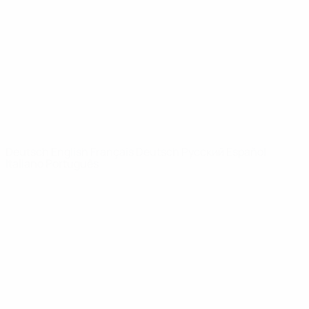
News
Über
SEITEN IM
UEFA-
NETZWERK
UEFA.com
UEFA-Stiftung
für Kinder
SPRACHE &AUML;NDERN
Deutsch
English
Français
Deutsch
Русский
Español
Italiano
Português
Datenschutz
Nutzungsbedingungen
Cookie-Politik
Datenschutzeinstellungen