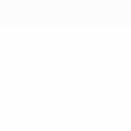
Direkt
zum
Hauptinhalt
UEFA Youth League
NOAH
Noah Tolf Stat.
TOLF
IFK Göteborg
Schweden
Überblick
Keine Daten für diesen Spieler vorhanden