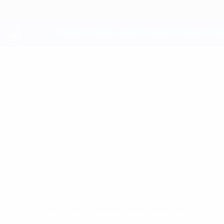
Direkt
zum
Hauptinhalt
UEFA Youth League
DJ
DJ Esdaille Stat.
ESDAILLE
Liverpool
Überblick
Keine Daten für diesen Spieler vorhanden