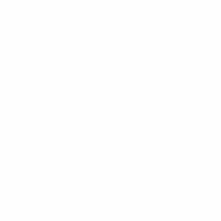
News
Über
SEITEN IM
UEFA-
NETZWERK
UEFA.com
UEFA-Stiftung
für Kinder
SPRACHE &AUML;NDERN
Deutsch
English
Français
Deutsch
Русский
Español
Italiano
Português
Datenschutz
Nutzungsbedingungen
Cookie-Politik
Datenschutzeinstellungen