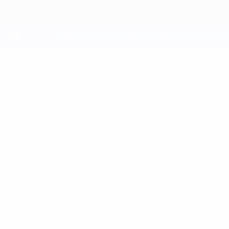
Direkt
zum
Hauptinhalt
UEFA Youth League
EMMANUEL
Emmanuel Airoboma Stat.
AIROBOMA
Liverpool
Überblick