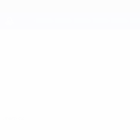
Direkt
zum
Hauptinhalt
UEFA Youth League
AXEL
Axel Bargain Stat.
BARGAIN
Brest
Überblick