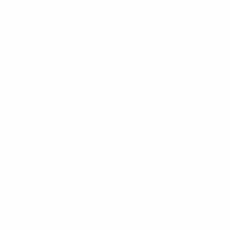
News
Über
SEITEN IM
UEFA-
NETZWERK
UEFA.com
UEFA-Stiftung
für Kinder
SPRACHE &AUML;NDERN
Deutsch
English
Français
Deutsch
Русский
Español
Italiano
Português
Datenschutz
Nutzungsbedingungen
Cookie-Politik
Datenschutzeinstellungen