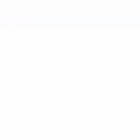
Direkt
zum
Hauptinhalt
UEFA Youth League
DANIEL
Daniel Cucer Stat.
CUCER
Academia Rebeja
Überblick
Keine Daten für diesen Spieler vorhanden