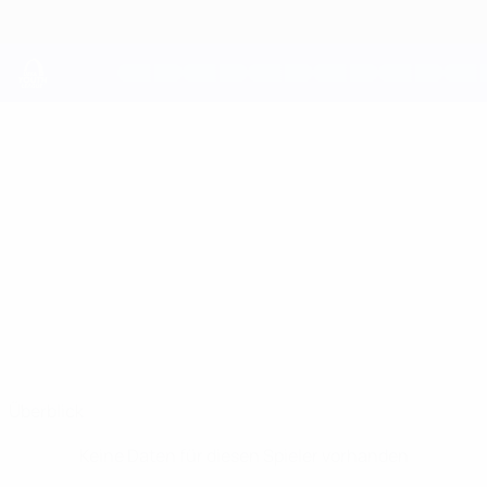
Direkt
zum
Hauptinhalt
UEFA Youth League
GEORGIOS
Georgios Fragkos Stat.
FRAGKOS
Olympiacos
Griechenland
Überblick
Keine Daten für diesen Spieler vorhanden