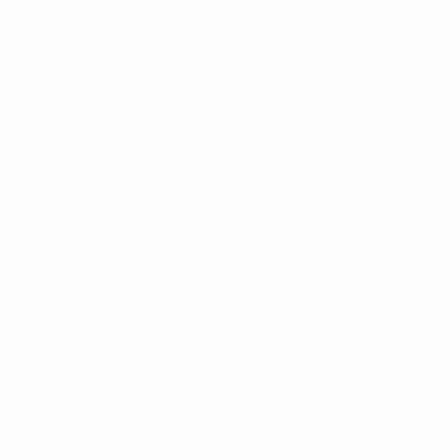
News
Über
SEITEN IM
UEFA-
NETZWERK
UEFA.com
UEFA-Stiftung
für Kinder
SPRACHE &AUML;NDERN
Deutsch
English
Français
Deutsch
Русский
Español
Italiano
Português
Datenschutz
Nutzungsbedingungen
Cookie-Politik
Datenschutzeinstellungen