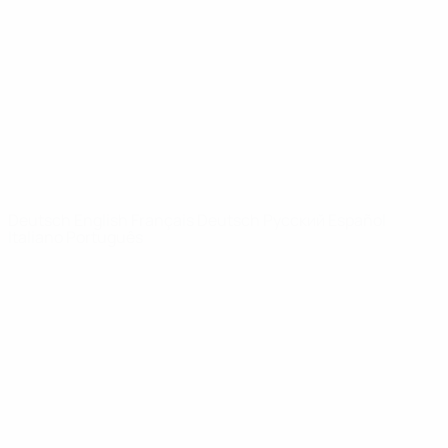
News
Über
SEITEN IM
UEFA-
NETZWERK
UEFA.com
UEFA-Stiftung
für Kinder
SPRACHE &AUML;NDERN
Deutsch
English
Français
Deutsch
Русский
Español
Italiano
Português
Datenschutz
Nutzungsbedingungen
Cookie-Politik
Datenschutzeinstellungen