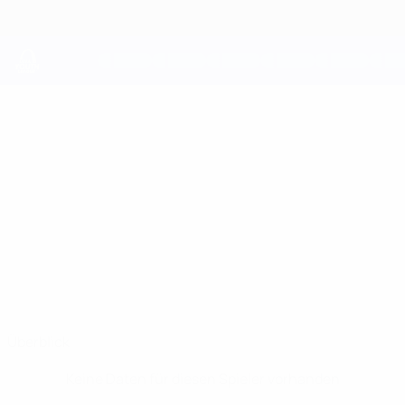
Direkt
zum
Hauptinhalt
UEFA Youth League
CHRISTOFFER
Christoffer Daluiso Stat.
DALUISO
Copenhagen
Überblick
Keine Daten für diesen Spieler vorhanden