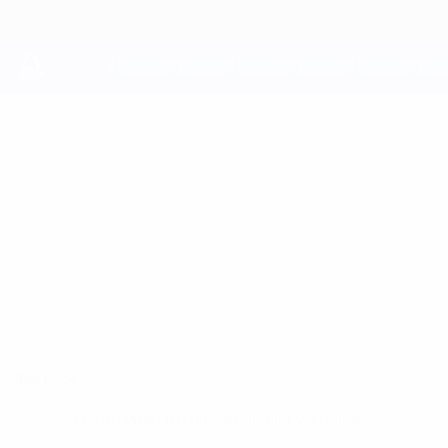
Direkt
zum
Hauptinhalt
UEFA Youth League
MAROUANE
Marouane Sebbar Stat.
SEBBAR
Feyenoord
Überblick
Keine Daten für diesen Spieler vorhanden