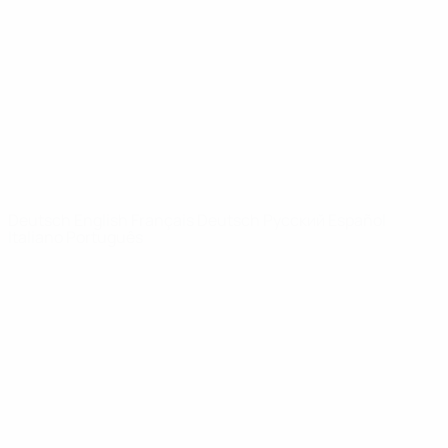
News
Über
SEITEN IM
UEFA-
NETZWERK
UEFA.com
UEFA-Stiftung
für Kinder
SPRACHE &AUML;NDERN
Deutsch
English
Français
Deutsch
Русский
Español
Italiano
Português
Datenschutz
Nutzungsbedingungen
Cookie-Politik
Datenschutzeinstellungen