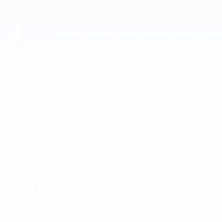
Direkt
zum
Hauptinhalt
UEFA Youth League
EADEN
Eaden Roka Stat.
ROKA
SK Rapid
Österreich
Überblick