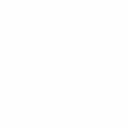
News
Über
SEITEN IM
UEFA-
NETZWERK
UEFA.com
UEFA-Stiftung
für Kinder
SPRACHE &AUML;NDERN
Deutsch
English
Français
Deutsch
Русский
Español
Italiano
Português
Datenschutz
Nutzungsbedingungen
Cookie-Politik
Datenschutzeinstellungen