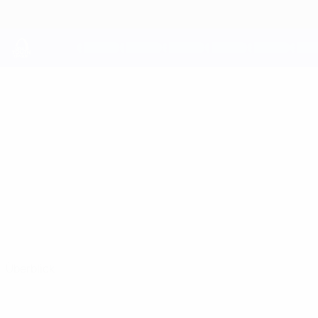
Direkt
zum
Hauptinhalt
UEFA Youth League
LEON
Leon Ramirez Stat.
RAMIREZ
L. Red Imps
Gibraltar
Überblick