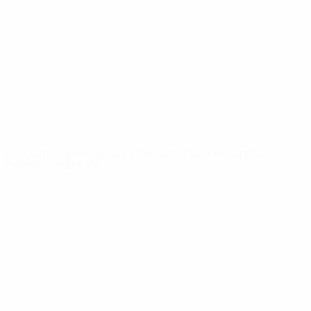
News
Über
SEITEN IM
UEFA-
NETZWERK
UEFA.com
UEFA-Stiftung
für Kinder
SPRACHE &AUML;NDERN
Deutsch
English
Français
Deutsch
Русский
Español
Italiano
Português
Datenschutz
Nutzungsbedingungen
Cookie-Politik
Datenschutzeinstellungen