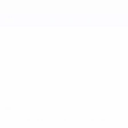
Direkt
zum
Hauptinhalt
UEFA Youth League
ART
Art Berisha Stat.
BERISHA
HJK
Kosovo
Überblick
Keine Daten für diesen Spieler vorhanden