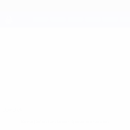
Direkt
zum
Hauptinhalt
UEFA Youth League
OWEN
Owen Calder Stat.
CALDER
Hibernian
Überblick
Keine Daten für diesen Spieler vorhanden