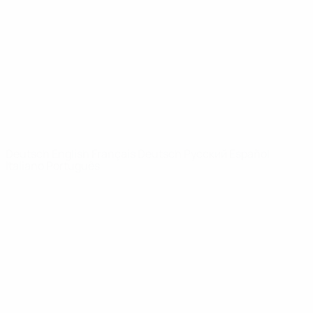
News
Über
SEITEN IM
UEFA-
NETZWERK
UEFA.com
UEFA-Stiftung
für Kinder
SPRACHE &AUML;NDERN
Deutsch
English
Français
Deutsch
Русский
Español
Italiano
Português
Datenschutz
Nutzungsbedingungen
Cookie-Politik
Datenschutzeinstellungen