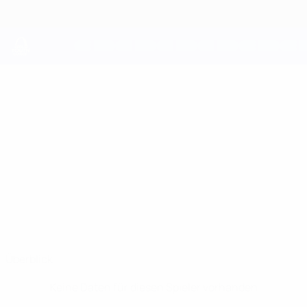
Direkt
zum
Hauptinhalt
UEFA Youth League
AVTANDIL
Avtandil Mashava Stat.
MASHAVA
Dinamo Tbilisi
Georgien
Überblick
Keine Daten für diesen Spieler vorhanden