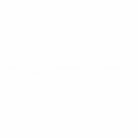
News
Über
SEITEN IM
UEFA-
NETZWERK
UEFA.com
UEFA-Stiftung
für Kinder
SPRACHE &AUML;NDERN
Deutsch
English
Français
Deutsch
Русский
Español
Italiano
Português
Datenschutz
Nutzungsbedingungen
Cookie-Politik
Datenschutzeinstellungen