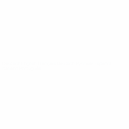
News
Über
SEITEN IM
UEFA-
NETZWERK
UEFA.com
UEFA-Stiftung
für Kinder
SPRACHE &AUML;NDERN
Deutsch
English
Français
Deutsch
Русский
Español
Italiano
Português
Datenschutz
Nutzungsbedingungen
Cookie-Politik
Datenschutzeinstellungen