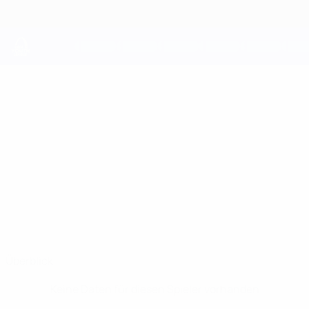
Direkt
zum
Hauptinhalt
UEFA Youth League
TOMMY
Tommy Setford Stat.
SETFORD
Arsenal
England
Überblick
Keine Daten für diesen Spieler vorhanden