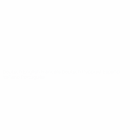
News
Über
SEITEN IM
UEFA-
NETZWERK
UEFA.com
UEFA-Stiftung
für Kinder
SPRACHE &AUML;NDERN
Deutsch
English
Français
Deutsch
Русский
Español
Italiano
Português
Datenschutz
Nutzungsbedingungen
Cookie-Politik
Datenschutzeinstellungen