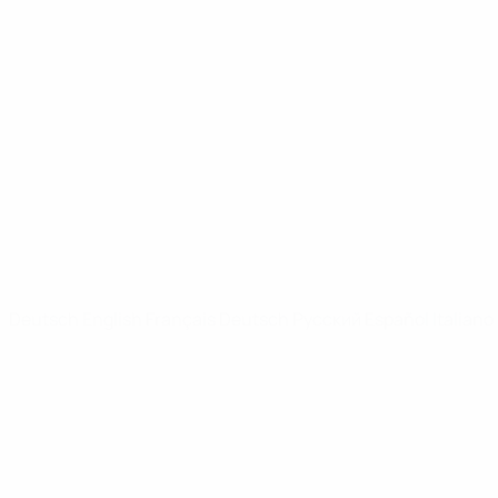
UEFA Youth League
Video
News
SEITEN IM UEFA-NETZWERK
UEFA.com
UEFA-Stiftung für Kinder
SPRACHE &AUML;NDERN
Deutsch
English
Français
Deutsch
Русский
Español
Italiano
Datenschutz
Nutzungsbedingungen
Cookie-Politik
Datenschutzeinstellungen