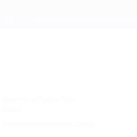
Direkt
zum
Hauptinhalt
UEFA Youth League
Be1 NFA
Be1 NFA UEFA Youth League 2026/27
LTU
Überblick
Spiele
Statistiken
Kader
Kader
Offizielle Spielerliste noch nicht verfügbar