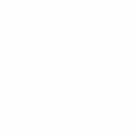
Video
Geschichte
News
Über
SEITEN IM
UEFA-
NETZWERK
UEFA.com
UEFA-Stiftung
für Kinder
SPRACHE &AUML;NDERN
Deutsch
English
Français
Deutsch
Русский
Español
Italiano
Português
Datenschutz
Nutzungsbedingungen
Cookie-Politik
Datenschutzeinstellungen