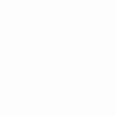
UEFA Youth League
Video
News
SEITEN IM UEFA-NETZWERK
UEFA.com
UEFA-Stiftung für Kinder
SPRACHE &AUML;NDERN
Deutsch
English
Français
Deutsch
Русский
Español
Italiano
Datenschutz
Nutzungsbedingungen
Cookie-Politik
Datenschutzeinstellungen