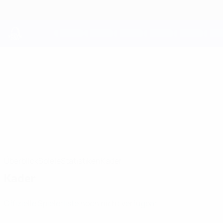
Direkt
zum
Hauptinhalt
UEFA Youth League
Hibernian
Hibernian F.C. UEFA Youth League 2026/27
SCO
Überblick
Spiele
Statistiken
Kader
Kader
Offizielle Spielerliste noch nicht verfügbar