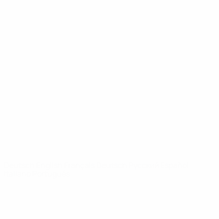
UEFA Youth League
Video
Geschichte
News
Über
SEITEN IM
UEFA-
NETZWERK
UEFA.com
UEFA-Stiftung
für Kinder
SPRACHE &AUML;NDERN
Deutsch
English
Français
Deutsch
Русский
Español
Italiano
Português
Datenschutz