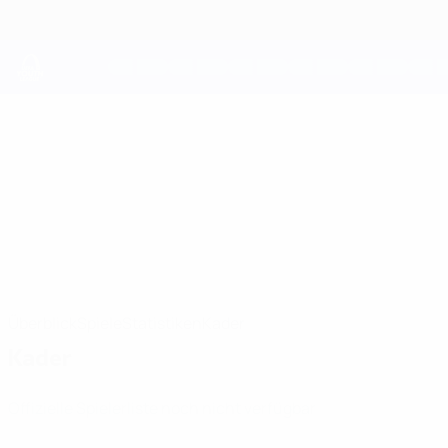
Direkt
zum
Hauptinhalt
UEFA Youth League
FC Flora Tallinn
FC Flora Tallinn UEFA Youth League 2026/27
EST
Überblick
Spiele
Statistiken
Kader
Kader
Offizielle Spielerliste noch nicht verfügbar