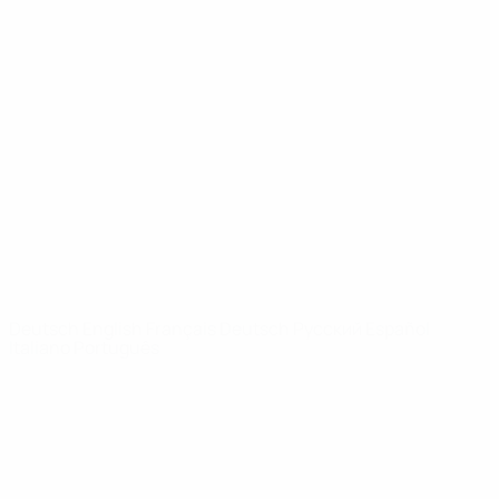
Video
Geschichte
News
Über
SEITEN IM
UEFA-
NETZWERK
UEFA.com
UEFA-Stiftung
für Kinder
SPRACHE &AUML;NDERN
Deutsch
English
Français
Deutsch
Русский
Español
Italiano
Português
Datenschutz
Nutzungsbedingungen
Cookie-Politik