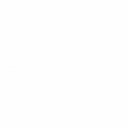
News
Über
SEITEN IM
UEFA-
NETZWERK
UEFA.com
UEFA-Stiftung
für Kinder
SPRACHE &AUML;NDERN
Deutsch
English
Français
Deutsch
Русский
Español
Italiano
Português
Datenschutz
Nutzungsbedingungen
Cookie-Politik
Datenschutzeinstellungen