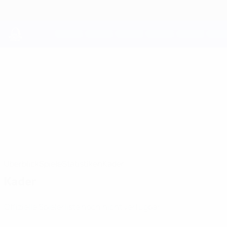
Direkt
zum
Hauptinhalt
UEFA Youth League
Astana
FC Astana UEFA Youth League 2026/27
KAZ
Überblick
Spiele
Statistiken
Kader
Kader
Offizielle Spielerliste noch nicht verfügbar