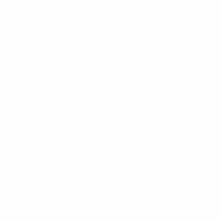
UEFA Youth League
Video
News
SEITEN IM UEFA-NETZWERK
UEFA.com
UEFA-Stiftung für Kinder
SPRACHE &AUML;NDERN
Deutsch
English
Français
Deutsch
Русский
Español
Italiano
Datenschutz
Nutzungsbedingungen
Cookie-Politik
Datenschutzeinstellungen