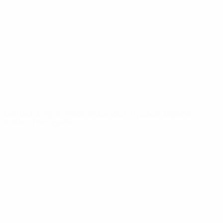
News
Über
SEITEN IM
UEFA-
NETZWERK
UEFA.com
UEFA-Stiftung
für Kinder
SPRACHE &AUML;NDERN
Deutsch
English
Français
Deutsch
Русский
Español
Italiano
Português
Datenschutz
Nutzungsbedingungen
Cookie-Politik
Datenschutzeinstellungen