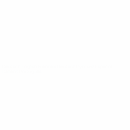
News
Über
SEITEN IM
UEFA-
NETZWERK
UEFA.com
UEFA-Stiftung
für Kinder
SPRACHE &AUML;NDERN
Deutsch
English
Français
Deutsch
Русский
Español
Italiano
Português
Datenschutz
Nutzungsbedingungen
Cookie-Politik
Datenschutzeinstellungen