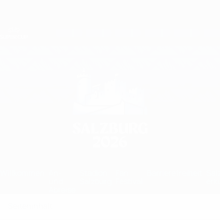
Direkt
zum
Hauptinhalt
UEFA-Superpokal
Warschau Salzburg erkunden
Willkommen
An-
Stadion
Fan
Barrierefreiheit
Sal
und
Salzburg
Festival
erk
Abreise
Seiteninhalt