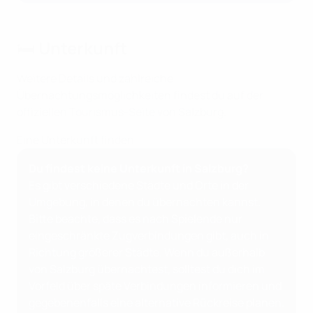
🛏️ Unterkunft
Weitere Details und zahlreiche
Übernachtungsmöglichkeiten findest du auf der
offiziellen Tourismus-Seite von Salzburg.
Eine Unterkunft finden
Du findest keine Unterkunft in Salzburg?
Es gibt verschiedene Städte und Orte in der
Umgebung, in denen du übernachten kannst.
Bitte beachte, dass es nach Spielende nur
eingeschränkte Zugverbindungen gibt, auch in
Richtung größerer Städte. Wenn du außerhalb
von Salzburg übernachtest, solltest du dich im
Vorfeld über späte Verbindungen informieren und
gegebenenfalls eine alternative Rückreise planen.