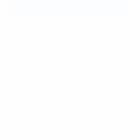
Getty Images
✅ Sehenswürdigkeiten
🏰 Salzburgs Geschichte atmen
Spaziere durch die historische Altstadt – ein UNESCO-
Welterbe – und erkunde Sehenswürdigkeiten wie den
Residenzplatz, den Salzburger Dom und die berühmte
Getreidegasse, die alle nur einen kurzen Fußweg
voneinander entfernt liegen. Begib dich anschließend
zur
Festung Hohensalzburg
, eine der größten
erhaltenen Burgen Europas, und genieße den
Panoramablick über Salzburg und die umliegenden
Alpen.