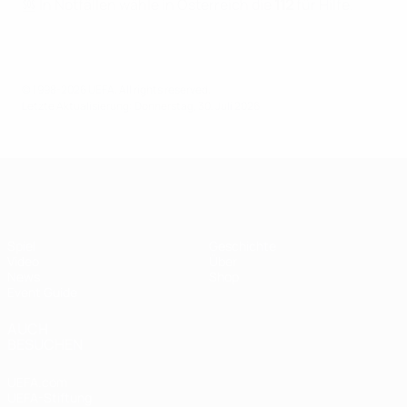
🆘 In Notfällen wähle in Österreich die
112
für Hilfe.
© 1998-2026 UEFA. All rights reserved.
Letzte Aktualisierung: Donnerstag, 30. Juli 2026
UEFA-Superpokal
Spiel
Geschichte
Video
Über
News
Shop
Event Guide
AUCH
BESUCHEN
UEFA.com
UEFA-Stiftung