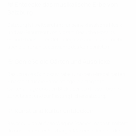
🎼 Entdecke das musikalische Erbe von
Salzburg
Salzburg ist weltberühmt für seine klassische Musik
und als Geburtsort von Mozart. Besuche Mozarts
Geburtshaus in der Getreidegasse und erfahre mehr
über die frühen Lebensjahre des Komponisten.
🌸 Genieße die Gärten und Ausblicke
Besuche das Schloss Mirabell und den Mirabellgarten
– bekannt für die Barockstiege, die elegante
Gartenanlage und den Blick über den Fluss – bis hin
zur Altstadt und zur Festung Hohensalzburg.
🎨 Kunst und Kultur entdecken
Bevor du dich auf den Weg ins Stadion machst, solltest
du noch eines der Salzburger Museen oder eine der