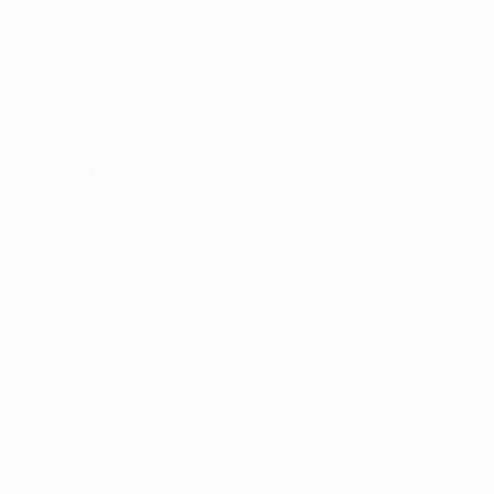
für Kinder
SPRACHE &AUML;NDERN
Deutsch
English
Français
Deutsch
Русский
Español
Italiano
Português
Datenschutz
Nutzungsbedingungen
Cookie-Politik
Datenschutzeinstellungen
© 1998-2026 UEFA. Alle Rechte vorbehalten
Der Name UEFA, das UEFA-Logo und alle Marken von UEFA-
Wettbewerben sind geschützte Marken und/oder von der UEFA
urheberrechtlich geschützt. Sie dürfen nicht für kommerzielle
Zwecke verwendet werden. Mit der Verwendung von UEFA.com
erklären Sie sich mit den Nutzungsbedingungen und der
Datenschutzpolitik für die Website einverstanden.