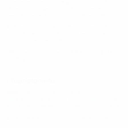
Galerien besuchen, zum Beispiel das
Museum der
Moderne
, das zeitgenössische Kunst mit einem
beeindruckenden Blick über die Stadt verbindet.
⬇️ Weitere Informationen darüber, was man in Salzburg
unternehmen kann, findest du auf der offiziellen
Tourismus-Seite der Stadt:
Mehr über das Salzburger Land
Sehenswürdigkeiten in
Salzburg
ℹ️ Touristeninfo
🗺️ Besuche die Touristeninformation im
Stadtzentrum
oder am
Salzburger Hauptbahnhof
, um
Broschüren, Stadtpläne und Insider-Tipps zu erhalten.
💶 Offizielle Währung in Österreich ist der Euro (€)