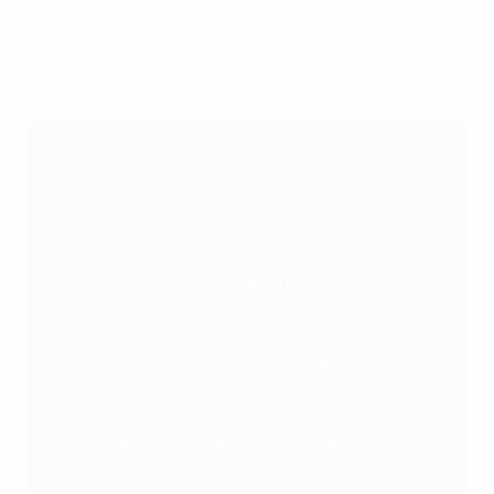
Getty Images/iStockphoto
💡 Gut zu wissen
Die Salzburger Festspiele
, ein weltberühmtes
Musik- und Kunstfestival, finden vom 17. Juli bis
zum 30. August 2026 statt und fallen damit in
denselben Zeitraum wie der UEFA-Superpokal (12.
August). Die Festspiele sorgen für eine lebhafte
Atmosphäre in der ganzen Stadt, mit
Aufführungen und Veranstaltungen an
zahlreichen historischen Orten. Da dies eine
beliebte Reisezeit ist, sind Unterkünfte und
Transportmöglichkeiten oft schnell ausgebucht;
wir empfehlen daher eine frühzeitige Buchung,
um sich die besten Optionen zu sichern.