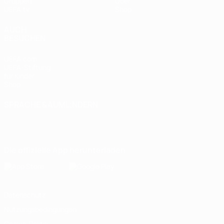
Gruppen
Über
UEFA.tv
Shop
AUCH
BESUCHEN
UEFA.com
UEFA-Stiftung
für Kinder
Shop
SPRACHE &AUML;NDERN
Deutsch
English
Français
Deutsch
Русский
Español
Italiano
Português
Die offizielle App herunterladen
Datenschutz
Nutzungsbedingungen
Cookie-Politik