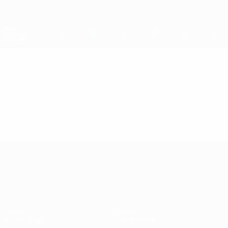
Direkt
zum
Hauptinhalt
Nations League &amp; Women's EURO
Erhalten
Live-Ergebnisse &amp; Statistiken
UEFA Nations League
Video
Highlights
UEFA Nations League
Spiele
News
Auslosungen
Geschichte