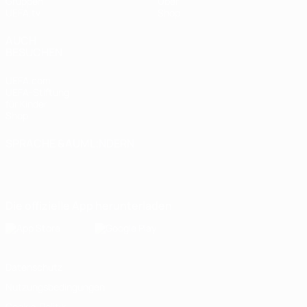
Gruppen
Über
UEFA.tv
Shop
AUCH
BESUCHEN
UEFA.com
UEFA-Stiftung
für Kinder
Shop
SPRACHE &AUML;NDERN
Deutsch
English
Français
Deutsch
Русский
Español
Italiano
Português
Die offizielle App herunterladen
Datenschutz
Nutzungsbedingungen
Cookie-Politik