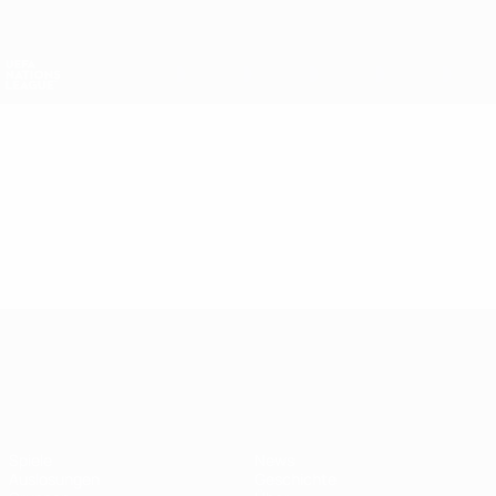
Direkt
zum
Hauptinhalt
Nations League &amp; Women's EURO
Erhalten
Live-Ergebnisse &amp; Statistiken
UEFA Nations League
Video
Highlights
UEFA Nations League
Spiele
News
Auslosungen
Geschichte