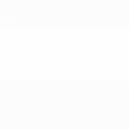
Direkt
zum
Hauptinhalt
Nations League &amp; Women's EURO
Erhalten
Live-Ergebnisse &amp; Statistiken
UEFA Nations League
Video
Highlights
UEFA Nations League
Spiele
News
Auslosungen
Geschichte