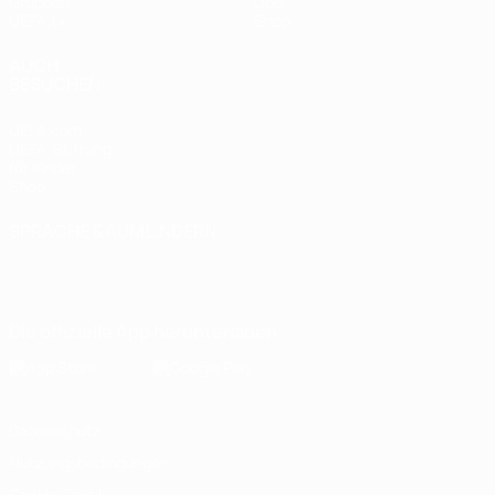
Gruppen
Über
UEFA.tv
Shop
AUCH
BESUCHEN
UEFA.com
UEFA-Stiftung
für Kinder
Shop
SPRACHE &AUML;NDERN
Deutsch
English
Français
Deutsch
Русский
Español
Italiano
Português
Die offizielle App herunterladen
Datenschutz
Nutzungsbedingungen
Cookie-Politik