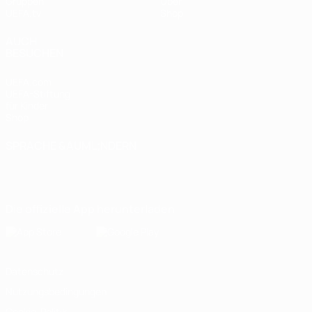
Gruppen
Über
UEFA.tv
Shop
AUCH
BESUCHEN
UEFA.com
UEFA-Stiftung
für Kinder
Shop
SPRACHE &AUML;NDERN
Deutsch
English
Français
Deutsch
Русский
Español
Italiano
Português
Die offizielle App herunterladen
Datenschutz
Nutzungsbedingungen
Cookie-Politik