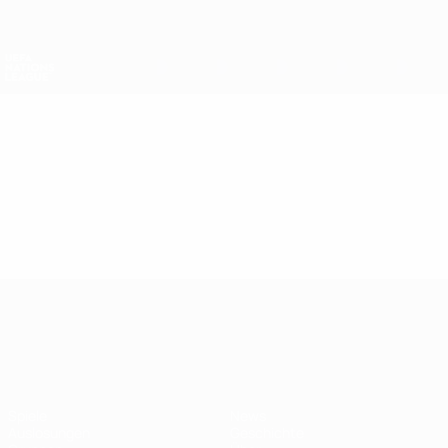
Direkt
zum
Hauptinhalt
Nations League &amp; Women's EURO
Erhalten
Live-Ergebnisse &amp; Statistiken
UEFA Nations League
Video
Highlights
UEFA Nations League
Spiele
News
Auslosungen
Geschichte