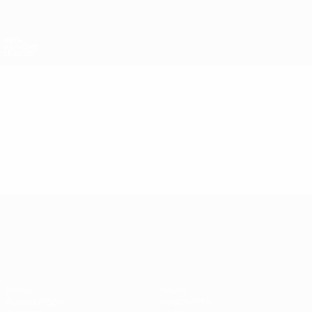
Direkt
zum
Hauptinhalt
Nations League &amp; Women's EURO
Erhalten
Live-Ergebnisse &amp; Statistiken
UEFA Nations League
Video
Highlights
UEFA Nations League
Spiele
News
Auslosungen
Geschichte