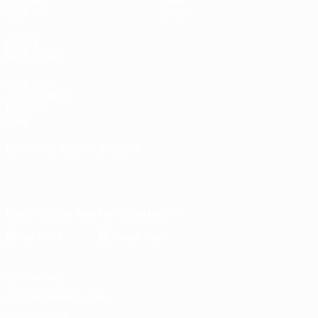
Gruppen
Über
UEFA.tv
Shop
AUCH
BESUCHEN
UEFA.com
UEFA-Stiftung
für Kinder
Shop
SPRACHE &AUML;NDERN
Deutsch
English
Français
Deutsch
Русский
Español
Italiano
Português
Die offizielle App herunterladen
Datenschutz
Nutzungsbedingungen
Cookie-Politik