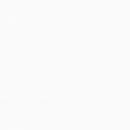
Gruppen
Über
UEFA.tv
Shop
AUCH
BESUCHEN
UEFA.com
UEFA-Stiftung
für Kinder
Shop
SPRACHE &AUML;NDERN
Deutsch
English
Français
Deutsch
Русский
Español
Italiano
Português
Die offizielle App herunterladen
Datenschutz
Nutzungsbedingungen
Cookie-Politik