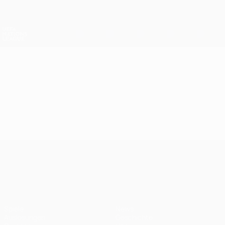
Direkt
zum
Hauptinhalt
Nations League &amp; Women's EURO
Erhalten
Live-Ergebnisse &amp; Statistiken
UEFA Nations League
Video
Im Fokus
UEFA Nations League
Spiele
News
Auslosungen
Geschichte