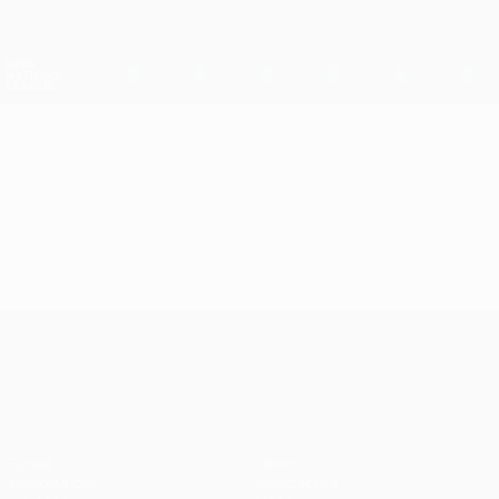
Direkt
zum
Hauptinhalt
Nations League &amp; Women's EURO
Erhalten
Live-Ergebnisse &amp; Statistiken
UEFA Nations League
Video
Im Fokus
UEFA Nations League
Spiele
News
Auslosungen
Geschichte