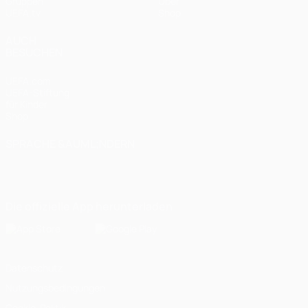
Gruppen
Über
UEFA.tv
Shop
AUCH
BESUCHEN
UEFA.com
UEFA-Stiftung
für Kinder
Shop
SPRACHE &AUML;NDERN
Deutsch
English
Français
Deutsch
Русский
Español
Italiano
Português
Die offizielle App herunterladen
Datenschutz
Nutzungsbedingungen
Cookie-Politik