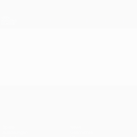
Direkt
zum
Hauptinhalt
Nations League &amp; Women's EURO
Erhalten
Live-Ergebnisse &amp; Statistiken
UEFA Nations League
Video
Im Fokus
UEFA Nations League
Spiele
News
Auslosungen
Geschichte