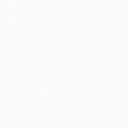
Gruppen
Über
UEFA.tv
Shop
AUCH
BESUCHEN
UEFA.com
UEFA-Stiftung
für Kinder
Shop
SPRACHE &AUML;NDERN
Deutsch
English
Français
Deutsch
Русский
Español
Italiano
Português
Die offizielle App herunterladen
Datenschutz
Nutzungsbedingungen
Cookie-Politik