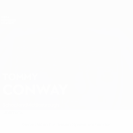
Direkt
zum
Hauptinhalt
Nations League &amp; Women's EURO
Erhalten
Live-Ergebnisse &amp; Statistiken
UEFA Nations League
TOMMY
Tommy Conway Stat.
CONWAY
Schottland
Middlesbrough
Überblick
Keine Daten für diesen Spieler vorhanden