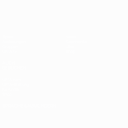
UEFA Nations League
Spiele
News
Auslosungen
Geschichte
Gruppen
Über
UEFA.tv
Shop
AUCH
BESUCHEN
UEFA.com
UEFA-Stiftung
für Kinder
Shop
SPRACHE &AUML;NDERN
Deutsch
English
Français
Deutsch
Русский
Español
Italiano
Português