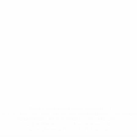
* Bis auf Weiteres ausgeschlossen. <a
href='https://de.uefa.com/insideuefa/mediaservices/medi
148df89ea5e1-8fa63590fb30-1000--fifa-uefa-
suspendieren-russische-vereine-und-
nationalmannschaft/'>Mehr hier</a>