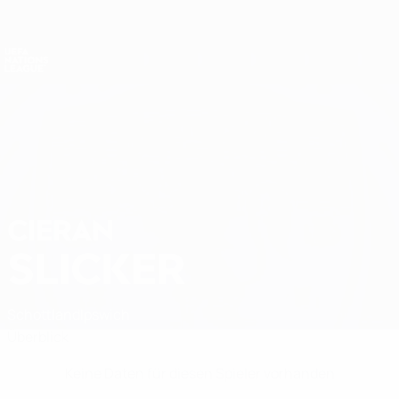
Direkt
zum
Hauptinhalt
Nations League &amp; Women's EURO
Erhalten
Live-Ergebnisse &amp; Statistiken
UEFA Nations League
CIERAN
Cieran Slicker Stat.
SLICKER
Schottland
Ipswich
Überblick
Keine Daten für diesen Spieler vorhanden