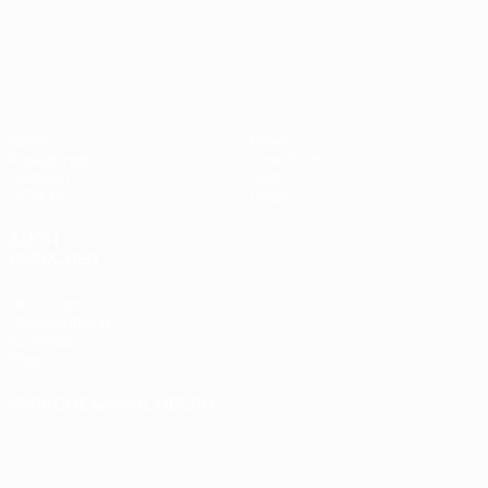
UEFA Nations League
Spiele
News
Auslosungen
Geschichte
Gruppen
Über
UEFA.tv
Shop
AUCH
BESUCHEN
UEFA.com
UEFA-Stiftung
für Kinder
Shop
SPRACHE &AUML;NDERN
Deutsch
English
Français
Deutsch
Русский
Español
Italiano
Português