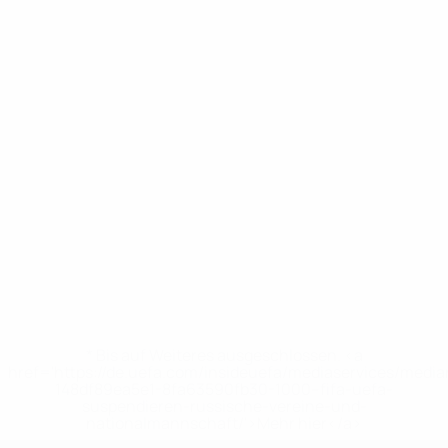
* Bis auf Weiteres ausgeschlossen. <a
href='https://de.uefa.com/insideuefa/mediaservices/medi
148df89ea5e1-8fa63590fb30-1000--fifa-uefa-
suspendieren-russische-vereine-und-
nationalmannschaft/'>Mehr hier</a>