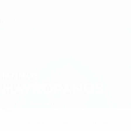
Direkt
zum
Hauptinhalt
Nations League &amp; Women's EURO
Erhalten
Live-Ergebnisse &amp; Statistiken
UEFA Nations League
NTINOS
Ntinos Mavropanos Stat.
MAVROPANOS
Griechenland
West Ham
Überblick
Keine Daten für diesen Spieler vorhanden