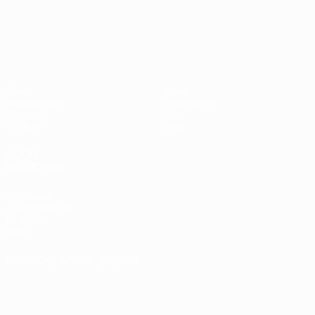
UEFA Nations League
Spiele
News
Auslosungen
Geschichte
Gruppen
Über
UEFA.tv
Shop
AUCH
BESUCHEN
UEFA.com
UEFA-Stiftung
für Kinder
Shop
SPRACHE &AUML;NDERN
Deutsch
English
Français
Deutsch
Русский
Español
Italiano
Português