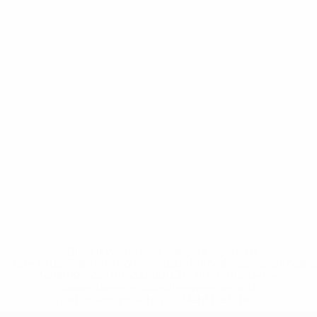
* Bis auf Weiteres ausgeschlossen. <a
href='https://de.uefa.com/insideuefa/mediaservices/medi
148df89ea5e1-8fa63590fb30-1000--fifa-uefa-
suspendieren-russische-vereine-und-
nationalmannschaft/'>Mehr hier</a>