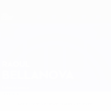
Direkt
zum
Hauptinhalt
Nations League &amp; Women's EURO
Erhalten
Live-Ergebnisse &amp; Statistiken
UEFA Nations League
RAOUL
Raoul Bellanova Stat.
BELLANOVA
Italien
Atalanta
Überblick
Keine Daten für diesen Spieler vorhanden