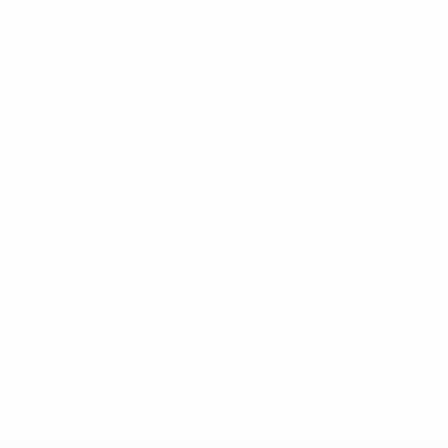
* Bis auf Weiteres ausgeschlossen. <a
href='https://de.uefa.com/insideuefa/mediaservices/medi
148df89ea5e1-8fa63590fb30-1000--fifa-uefa-
suspendieren-russische-vereine-und-
nationalmannschaft/'>Mehr hier</a>