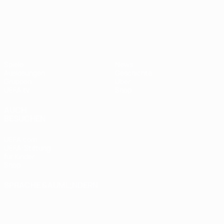
UEFA Nations League
Spiele
News
Auslosungen
Geschichte
Gruppen
Über
UEFA.tv
Shop
AUCH
BESUCHEN
UEFA.com
UEFA-Stiftung
für Kinder
Shop
SPRACHE &AUML;NDERN
Deutsch
English
Français
Deutsch
Русский
Español
Italiano
Português