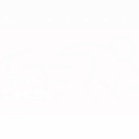
Direkt
zum
Hauptinhalt
Nations League &amp; Women's EURO
Erhalten
Live-Ergebnisse &amp; Statistiken
UEFA Nations League
JONAS
Jonas Omlin Stat.
OMLIN
Schweiz
Leverkusen
Überblick