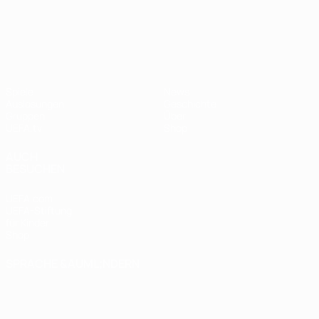
UEFA Nations League
Spiele
News
Auslosungen
Geschichte
Gruppen
Über
UEFA.tv
Shop
AUCH
BESUCHEN
UEFA.com
UEFA-Stiftung
für Kinder
Shop
SPRACHE &AUML;NDERN
Deutsch
English
Français
Deutsch
Русский
Español
Italiano
Português