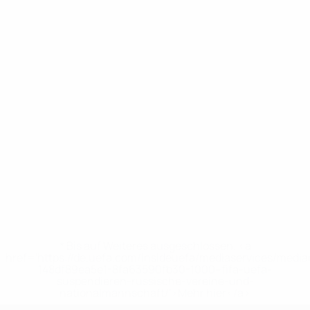
* Bis auf Weiteres ausgeschlossen. <a
href='https://de.uefa.com/insideuefa/mediaservices/medi
148df89ea5e1-8fa63590fb30-1000--fifa-uefa-
suspendieren-russische-vereine-und-
nationalmannschaft/'>Mehr hier</a>