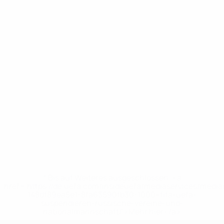
* Bis auf Weiteres ausgeschlossen. <a
href='https://de.uefa.com/insideuefa/mediaservices/medi
148df89ea5e1-8fa63590fb30-1000--fifa-uefa-
suspendieren-russische-vereine-und-
nationalmannschaft/'>Mehr hier</a>