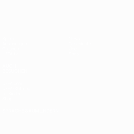
UEFA Nations League
Spiele
News
Auslosungen
Geschichte
Gruppen
Über
UEFA.tv
Shop
AUCH
BESUCHEN
UEFA.com
UEFA-Stiftung
für Kinder
Shop
SPRACHE &AUML;NDERN
Deutsch
English
Français
Deutsch
Русский
Español
Italiano
Português