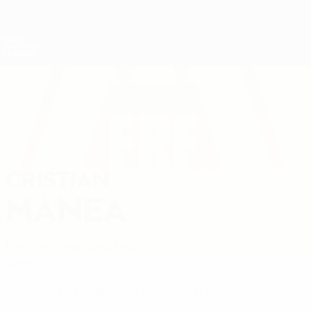
Direkt
zum
Hauptinhalt
Nations League &amp; Women's EURO
Erhalten
Live-Ergebnisse &amp; Statistiken
UEFA Nations League
CRISTIAN
Cristian Manea Stat.
MANEA
Rumänien
Rapid Bucureşti
Überblick
Keine Daten für diesen Spieler vorhanden