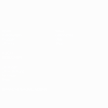
UEFA Nations League
Spiele
News
Auslosungen
Geschichte
Gruppen
Über
UEFA.tv
Shop
AUCH
BESUCHEN
UEFA.com
UEFA-Stiftung
für Kinder
Shop
SPRACHE &AUML;NDERN
Deutsch
English
Français
Deutsch
Русский
Español
Italiano
Português