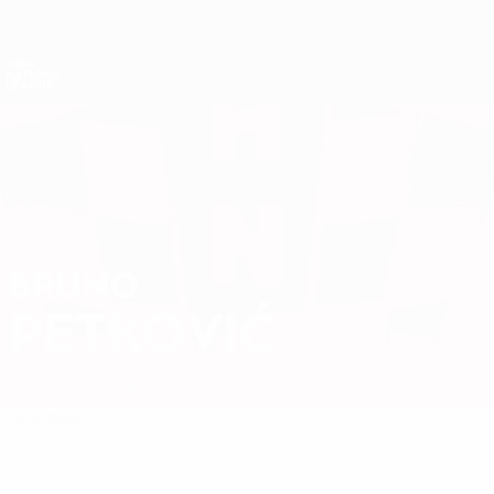
Direkt
zum
Hauptinhalt
Nations League &amp; Women's EURO
Erhalten
Live-Ergebnisse &amp; Statistiken
UEFA Nations League
BRUNO
Bruno Petković Stat.
PETKOVIĆ
Kroatien
Kocaelispor
Überblick