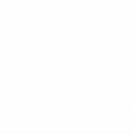
* Bis auf Weiteres ausgeschlossen. <a
href='https://de.uefa.com/insideuefa/mediaservices/medi
148df89ea5e1-8fa63590fb30-1000--fifa-uefa-
suspendieren-russische-vereine-und-
nationalmannschaft/'>Mehr hier</a>