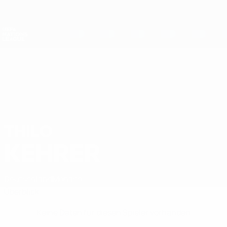
Direkt
zum
Hauptinhalt
Nations League &amp; Women's EURO
Erhalten
Live-Ergebnisse &amp; Statistiken
UEFA Nations League
THILO
Thilo Kehrer Stat.
KEHRER
Deutschland
Monaco
Überblick
Keine Daten für diesen Spieler vorhanden