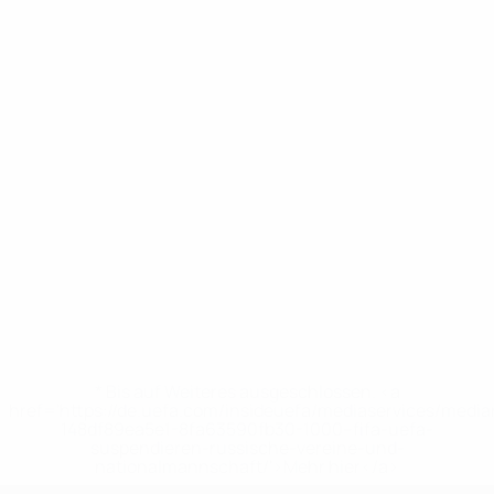
* Bis auf Weiteres ausgeschlossen. <a
href='https://de.uefa.com/insideuefa/mediaservices/medi
148df89ea5e1-8fa63590fb30-1000--fifa-uefa-
suspendieren-russische-vereine-und-
nationalmannschaft/'>Mehr hier</a>