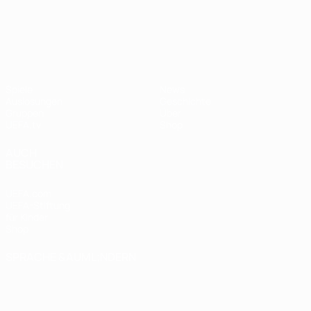
UEFA Nations League
Spiele
News
Auslosungen
Geschichte
Gruppen
Über
UEFA.tv
Shop
AUCH
BESUCHEN
UEFA.com
UEFA-Stiftung
für Kinder
Shop
SPRACHE &AUML;NDERN
Deutsch
English
Français
Deutsch
Русский
Español
Italiano
Português