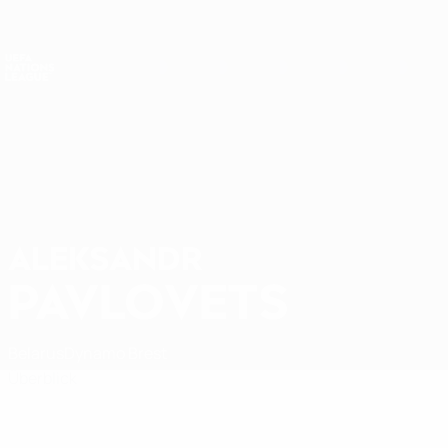
Direkt
zum
Hauptinhalt
Nations League &amp; Women's EURO
Erhalten
Live-Ergebnisse &amp; Statistiken
UEFA Nations League
ALEKSANDR
Aleksandr Pavlovets Stat.
PAVLOVETS
Belarus
Dynamo Brest
Überblick