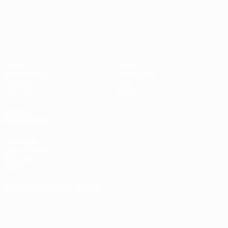
UEFA Nations League
Spiele
News
Auslosungen
Geschichte
Gruppen
Über
UEFA.tv
Shop
AUCH
BESUCHEN
UEFA.com
UEFA-Stiftung
für Kinder
Shop
SPRACHE &AUML;NDERN
Deutsch
English
Français
Deutsch
Русский
Español
Italiano
Português