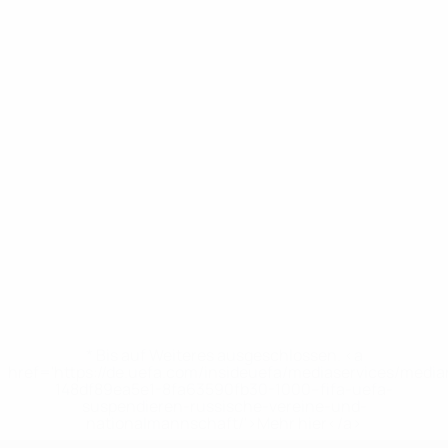
* Bis auf Weiteres ausgeschlossen. <a
href='https://de.uefa.com/insideuefa/mediaservices/medi
148df89ea5e1-8fa63590fb30-1000--fifa-uefa-
suspendieren-russische-vereine-und-
nationalmannschaft/'>Mehr hier</a>