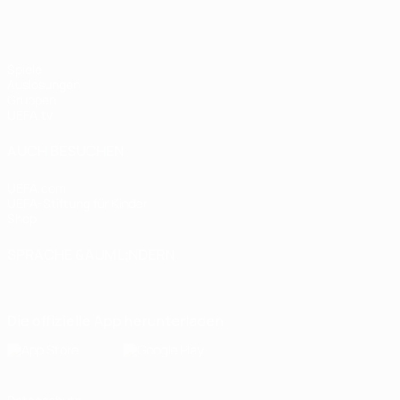
Spiele
Auslosungen
Gruppen
UEFA.tv
AUCH BESUCHEN
UEFA.com
UEFA-Stiftung für Kinder
Shop
SPRACHE &AUML;NDERN
Deutsch
English
Français
Deutsch
Русский
Español
Italiano
Die offizielle App herunterladen