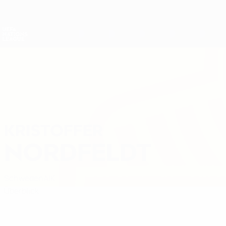
Direkt
zum
Hauptinhalt
Nations League &amp; Women's EURO
Live-Ergebnisse &amp; Statistiken
UEFA Nations League
KRISTOFFER
Kristoffer Nordfeldt Stat.
NORDFELDT
Schweden
AIK
Überblick