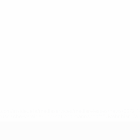
uefa.com/insideuefa/mediaservices/mediareleases/news/0272
russische-vereine-und-nationalmannschaft/'>Mehr hier</a