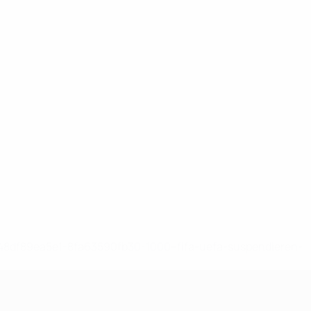
-148df89ea5e1-8fa63590fb30-1000--fifa-uefa-suspendieren-
>